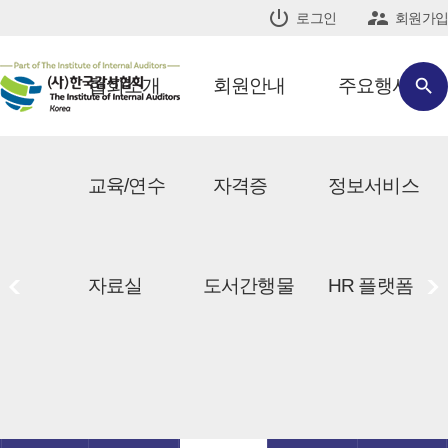


로그인
회원가입
협회소개
회원안내
주요행사

교육/연수
자격증
정보서비스
<
>
자료실
도서간행물
HR 플랫폼