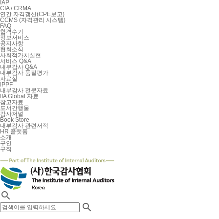
IAP
CIA / CRMA
연간 자격갱신(CPE보고)
CCMS (자격관리 시스템)
FAQ
합격수기
정보서비스
공지사항
협회소식
사회적가치실현
서비스 Q&A
내부감사 Q&A
내부감사 품질평가
자료실
IPPF
내부감사 전문자료
IIA Global 자료
참고자료
도서간행물
감사저널
Book Store
내부감사 관련서적
HR 플랫폼
소개
구인
구직

