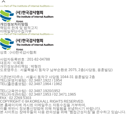

개인정보처리방침
책임의 한계 및 법적고지
이메일무단수집거부
상호 : (사)한국감사협회
사업자등록번호 : 201-82-04788
대표자 : 이욱희
개인정보관리책임 : 박형진
도로명주소 : 서울특별시 동작구 남부순환로 2075, 2층(사당동, 용훈빌딩)
기존(번지)주소 : 서울시 동작구 사당동 1044-31 용훈빌딩 2층
TEL(운영지원팀) : 02.3487.1922 / 1954
TEL(출판홍보팀) : 02.3487.1964 / 1962
TEL(교육연수팀) : 02.3487.1920/1952
TEL(자격관리팀) : 02.3487.1953 / 02.3471.1965
FAX : 02.2269.5303
COPYRIGHT © IIA KOREA ALL RIGHTS RESERVED.
본 홈페이지에 게시된 이메일주소 자동수집을 거부하며,
이를 위반시 정보통신망법에 의해 처벌됨을 유념하시기 바랍니다.
본 사이트는 장애우들의 사용 편의성을 위해 "웹접근성지침"을 준수하고 있습니다.