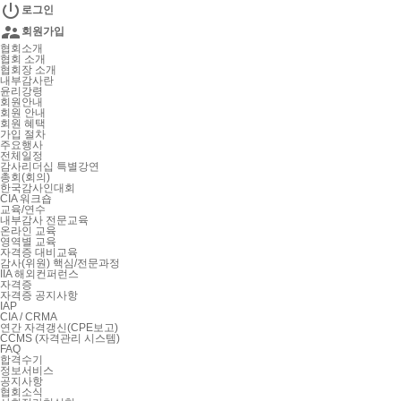

로그인

회원가입
협회소개
협회 소개
협회장 소개
내부감사란
윤리강령
회원안내
회원 안내
회원 혜택
가입 절차
주요행사
전체일정
감사리더십 특별강연
총회(회의)
한국감사인대회
CIA 워크숍
교육/연수
내부감사 전문교육
온라인 교육
영역별 교육
자격증 대비교육
감사(위원) 핵심/전문과정
IIA 해외컨퍼런스
자격증
자격증 공지사항
IAP
CIA / CRMA
연간 자격갱신(CPE보고)
CCMS (자격관리 시스템)
FAQ
합격수기
정보서비스
공지사항
협회소식