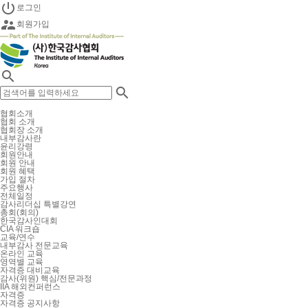

로그인

회원가입


협회소개
협회 소개
협회장 소개
내부감사란
윤리강령
회원안내
회원 안내
회원 혜택
가입 절차
주요행사
전체일정
감사리더십 특별강연
총회(회의)
한국감사인대회
CIA 워크숍
교육/연수
내부감사 전문교육
온라인 교육
영역별 교육
자격증 대비교육
감사(위원) 핵심/전문과정
IIA 해외컨퍼런스
자격증
자격증 공지사항