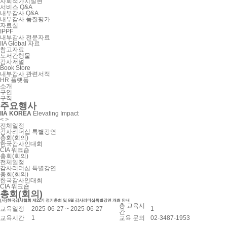
사회적가치실현
서비스 Q&A
내부감사 Q&A
내부감사 품질평가
자료실
IPPF
내부감사 전문자료
IIA Global 자료
참고자료
도서간행물
감사저널
Book Store
내부감사 관련서적
HR 플랫폼
소개
구인
구직
주요행사
IIA KOREA
Elevating Impact
<
>
전체일정
감사리더십 특별강연
총회(회의)
한국감사인대회
CIA 워크숍
총회(회의)
전체일정
감사리더십 특별강연
총회(회의)
한국감사인대회
CIA 워크숍
총회(회의)
(사)한국감사협회 제22기 정기총회 및 6월 감사리더십특별강연 개최 안내
총 교육시
교육일정
2025-06-27 ~ 2025-06-27
1
간
교육시간
1
교육 문의
02-3487-1953