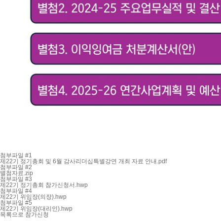
첨부파일 #1
제22기 정기총회 및 6월 감사리더십특별강연 개최 자료 안내.pdf
첨부파일 #2
별첨자료.zip
첨부파일 #3
제22기 정기총회 참가신청서.hwp
첨부파일 #4
제22기 위임장(의장).hwp
첨부파일 #5
제22기 위임장(대리인).hwp
목록으로
참가신청