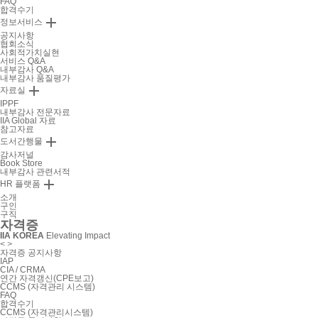
FAQ
합격수기

정보서비스
공지사항
협회소식
사회적가치실현
서비스 Q&A
내부감사 Q&A
내부감사 품질평가

자료실
IPPF
내부감사 전문자료
IIA Global 자료
참고자료

도서간행물
감사저널
Book Store
내부감사 관련서적

HR 플랫폼
소개
구인
구직
자격증
IIA KOREA
Elevating Impact
<
>
자격증 공지사항
IAP
CIA / CRMA
연간 자격갱신(CPE보고)
CCMS (자격관리 시스템)
FAQ
합격수기
CCMS (자격관리시스템)