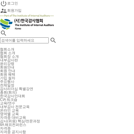

로그인

회원가입


협회소개
협회 소개
협회장 소개
내부감사란
윤리강령
회원안내
회원 안내
회원 혜택
가입 절차
주요행사
전체일정
감사리더십 특별강연
총회(회의)
한국감사인대회
CIA 워크숍
교육/연수
내부감사 전문교육
온라인 교육
영역별 교육
자격증 대비교육
감사(위원) 핵심/전문과정
IIA 해외컨퍼런스
자격증
자격증 공지사항