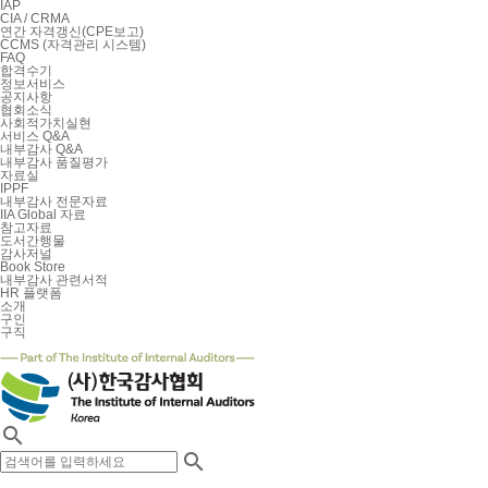
IAP
CIA / CRMA
연간 자격갱신(CPE보고)
CCMS (자격관리 시스템)
FAQ
합격수기
정보서비스
공지사항
협회소식
사회적가치실현
서비스 Q&A
내부감사 Q&A
내부감사 품질평가
자료실
IPPF
내부감사 전문자료
IIA Global 자료
참고자료
도서간행물
감사저널
Book Store
내부감사 관련서적
HR 플랫폼
소개
구인
구직

