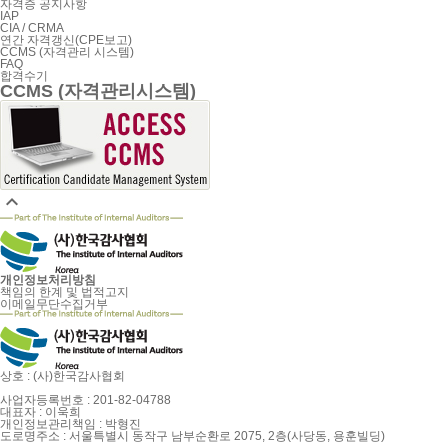
자격증 공지사항
IAP
CIA / CRMA
연간 자격갱신(CPE보고)
CCMS (자격관리 시스템)
FAQ
합격수기
CCMS (자격관리시스템)

개인정보처리방침
책임의 한계 및 법적고지
이메일무단수집거부
상호 : (사)한국감사협회
사업자등록번호 : 201-82-04788
대표자 : 이욱희
개인정보관리책임 : 박형진
도로명주소 : 서울특별시 동작구 남부순환로 2075, 2층(사당동, 용훈빌딩)