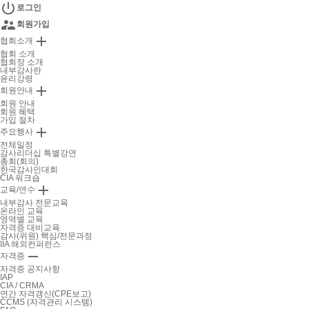

로그인

회원가입

협회소개
협회 소개
협회장 소개
내부감사란
윤리강령

회원안내
회원 안내
회원 혜택
가입 절차

주요행사
전체일정
감사리더십 특별강연
총회(회의)
한국감사인대회
CIA 워크숍

교육/연수
내부감사 전문교육
온라인 교육
영역별 교육
자격증 대비교육
감사(위원) 핵심/전문과정
IIA 해외컨퍼런스

자격증
자격증 공지사항
IAP
CIA / CRMA
연간 자격갱신(CPE보고)
CCMS (자격관리 시스템)