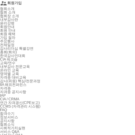

회원가입
협회소개
협회 소개
협회장 소개
내부감사란
윤리강령
회원안내
회원 안내
회원 혜택
가입 절차
주요행사
전체일정
감사리더십 특별강연
총회(회의)
한국감사인대회
CIA 워크숍
교육/연수
내부감사 전문교육
온라인 교육
영역별 교육
자격증 대비교육
감사(위원) 핵심/전문과정
IIA 해외컨퍼런스
자격증
자격증 공지사항
IAP
CIA / CRMA
연간 자격갱신(CPE보고)
CCMS (자격관리 시스템)
FAQ
합격수기
정보서비스
공지사항
협회소식
사회적가치실현
서비스 Q&A