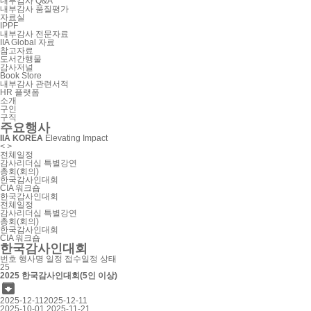
내부감사 Q&A
내부감사 품질평가
자료실
IPPF
내부감사 전문자료
IIA Global 자료
참고자료
도서간행물
감사저널
Book Store
내부감사 관련서적
HR 플랫폼
소개
구인
구직
주요행사
IIA KOREA
Elevating Impact
<
>
전체일정
감사리더십 특별강연
총회(회의)
한국감사인대회
CIA 워크숍
한국감사인대회
전체일정
감사리더십 특별강연
총회(회의)
한국감사인대회
CIA 워크숍
한국감사인대회
번호
행사명
일정
접수일정
상태
25
2025 한국감사인대회(5인 이상)

2025-12-11
2025-12-11
2025-10-01
2025-11-21