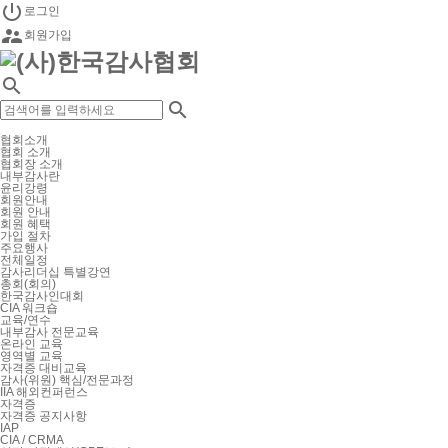

로그인

회원가입


협회소개
협회 소개
협회장 소개
내부감사란
윤리강령
회원안내
회원 안내
회원 혜택
가입 절차
주요행사
전체일정
감사리더십 특별강연
총회(회의)
한국감사인대회
CIA 워크숍
교육/연수
내부감사 전문교육
온라인 교육
영역별 교육
자격증 대비교육
감사(위원) 핵심/전문과정
IIA 해외컨퍼런스
자격증
자격증 공지사항
IAP
CIA / CRMA