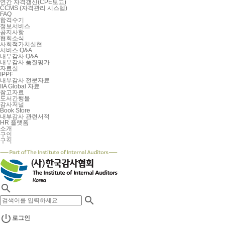
연간 자격갱신(CPE보고)
CCMS (자격관리 시스템)
FAQ
합격수기
정보서비스
공지사항
협회소식
사회적가치실현
서비스 Q&A
내부감사 Q&A
내부감사 품질평가
자료실
IPPF
내부감사 전문자료
IIA Global 자료
참고자료
도서간행물
감사저널
Book Store
내부감사 관련서적
HR 플랫폼
소개
구인
구직



로그인