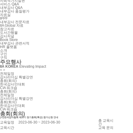
사회적가치실현
서비스 Q&A
내부감사 Q&A
내부감사 품질평가
자료실
IPPF
내부감사 전문자료
IIA Global 자료
참고자료
도서간행물
감사저널
Book Store
내부감사 관련서적
HR 플랫폼
소개
구인
구직
주요행사
IIA KOREA
Elevating Impact
<
>
전체일정
감사리더십 특별강연
총회(회의)
한국감사인대회
CIA 워크숍
총회(회의)
전체일정
감사리더십 특별강연
총회(회의)
한국감사인대회
CIA 워크숍
총회(회의)
(사)한국감사협회 제20기 정기총회(특강) 참가신청 안내
총 교육시
교육일정
2023-06-30 ~ 2023-06-30
간
교육시간
교육 문의