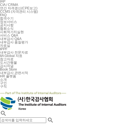
IAP
CIA / CRMA
연간 자격갱신(CPE보고)
CCMS (자격관리 시스템)
FAQ
합격수기
정보서비스
공지사항
협회소식
사회적가치실현
서비스 Q&A
내부감사 Q&A
내부감사 품질평가
자료실
IPPF
내부감사 전문자료
IIA Global 자료
참고자료
도서간행물
감사저널
Book Store
내부감사 관련서적
HR 플랫폼
소개
구인
구직

