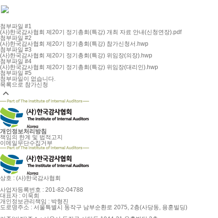
첨부파일 #1
(사)한국감사협회 제20기 정기총회(특강) 개최 자료 안내(신청연장).pdf
첨부파일 #2
(사)한국감사협회 제20기 정기총회(특강) 참가신청서.hwp
첨부파일 #3
(사)한국감사협회 제20기 정기총회(특강) 위임장(의장).hwp
첨부파일 #4
(사)한국감사협회 제20기 정기총회(특강) 위임장(대리인).hwp
첨부파일 #5
첨부파일이 없습니다.
목록으로
참가신청

개인정보처리방침
책임의 한계 및 법적고지
이메일무단수집거부
상호 : (사)한국감사협회
사업자등록번호 : 201-82-04788
대표자 : 이욱희
개인정보관리책임 : 박형진
도로명주소 : 서울특별시 동작구 남부순환로 2075, 2층(사당동, 용훈빌딩)