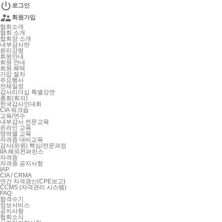

로그인

회원가입
협회소개
협회 소개
협회장 소개
내부감사란
윤리강령
회원안내
회원 안내
회원 혜택
가입 절차
주요행사
전체일정
감사리더십 특별강연
총회(회의)
한국감사인대회
CIA 워크숍
교육/연수
내부감사 전문교육
온라인 교육
영역별 교육
자격증 대비교육
감사(위원) 핵심/전문과정
IIA 해외컨퍼런스
자격증
자격증 공지사항
IAP
CIA / CRMA
연간 자격갱신(CPE보고)
CCMS (자격관리 시스템)
FAQ
합격수기
정보서비스
공지사항
협회소식