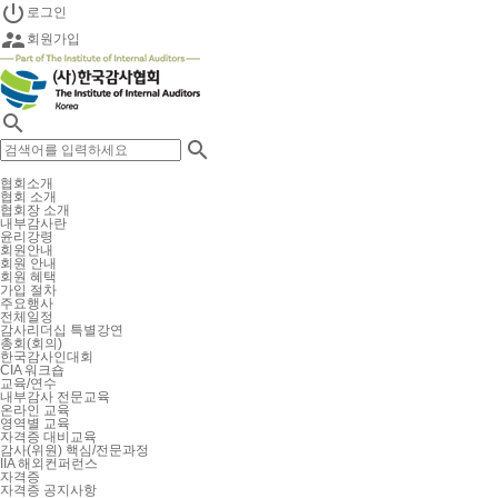

로그인

회원가입


협회소개
협회 소개
협회장 소개
내부감사란
윤리강령
회원안내
회원 안내
회원 혜택
가입 절차
주요행사
전체일정
감사리더십 특별강연
총회(회의)
한국감사인대회
CIA 워크숍
교육/연수
내부감사 전문교육
온라인 교육
영역별 교육
자격증 대비교육
감사(위원) 핵심/전문과정
IIA 해외컨퍼런스
자격증
자격증 공지사항