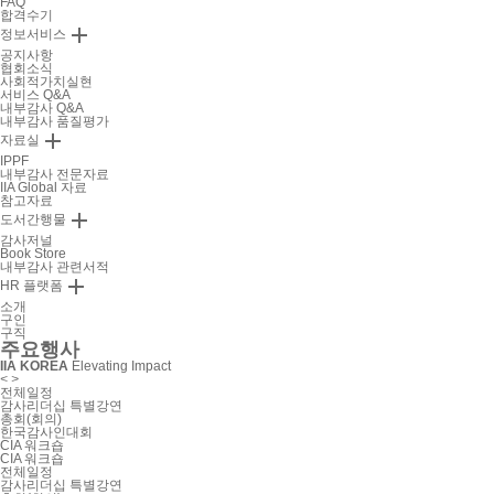
FAQ
합격수기

정보서비스
공지사항
협회소식
사회적가치실현
서비스 Q&A
내부감사 Q&A
내부감사 품질평가

자료실
IPPF
내부감사 전문자료
IIA Global 자료
참고자료

도서간행물
감사저널
Book Store
내부감사 관련서적

HR 플랫폼
소개
구인
구직
주요행사
IIA KOREA
Elevating Impact
<
>
전체일정
감사리더십 특별강연
총회(회의)
한국감사인대회
CIA 워크숍
CIA 워크숍
전체일정
감사리더십 특별강연