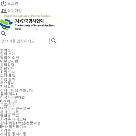

로그인

회원가입


협회소개
협회 소개
협회장 소개
내부감사란
윤리강령
회원안내
회원 안내
회원 혜택
가입 절차
주요행사
전체일정
감사리더십 특별강연
총회(회의)
한국감사인대회
CIA 워크숍
교육/연수
내부감사 전문교육
온라인 교육
영역별 교육
자격증 대비교육
감사(위원) 핵심/전문과정
IIA 해외컨퍼런스
자격증
자격증 공지사항