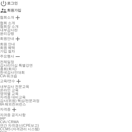

로그인

회원가입

협회소개
협회 소개
협회장 소개
내부감사란
윤리강령

회원안내
회원 안내
회원 혜택
가입 절차

주요행사
전체일정
감사리더십 특별강연
총회(회의)
한국감사인대회
CIA 워크숍

교육/연수
내부감사 전문교육
온라인 교육
영역별 교육
자격증 대비교육
감사(위원) 핵심/전문과정
IIA 해외컨퍼런스

자격증
자격증 공지사항
IAP
CIA / CRMA
연간 자격갱신(CPE보고)
CCMS (자격관리 시스템)