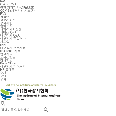
IAP
CIA / CRMA
연간 자격갱신(CPE보고)
CCMS (자격관리 시스템)
FAQ
합격수기
정보서비스
공지사항
협회소식
사회적가치실현
서비스 Q&A
내부감사 Q&A
내부감사 품질평가
자료실
IPPF
내부감사 전문자료
IIA Global 자료
참고자료
도서간행물
감사저널
Book Store
내부감사 관련서적
HR 플랫폼
소개
구인
구직

