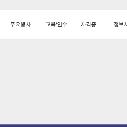
주요행사
교육/연수
자격증
정보