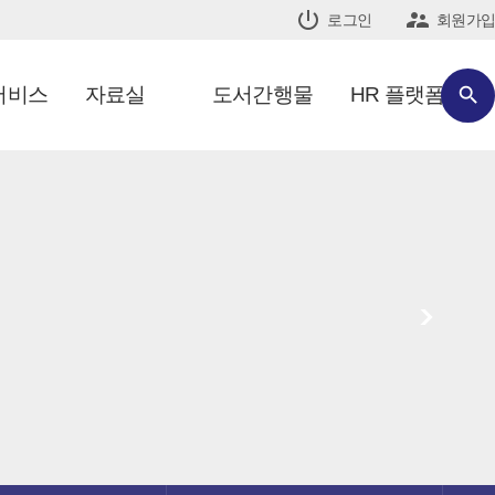


로그인
회원가입
서비스
자료실
도서간행물
HR 플랫폼

>