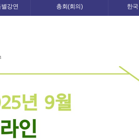
특별강연
총회(회의)
한국
4