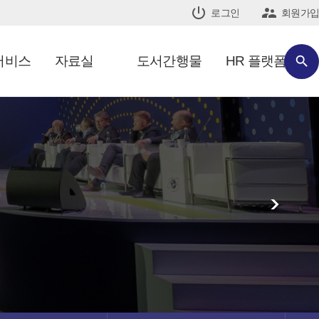


로그인
회원가입
서비스
자료실
도서간행물
HR 플랫폼

>