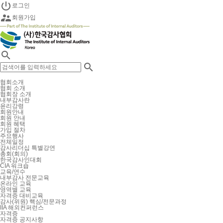

로그인

회원가입


협회소개
협회 소개
협회장 소개
내부감사란
윤리강령
회원안내
회원 안내
회원 혜택
가입 절차
주요행사
전체일정
감사리더십 특별강연
총회(회의)
한국감사인대회
CIA 워크숍
교육/연수
내부감사 전문교육
온라인 교육
영역별 교육
자격증 대비교육
감사(위원) 핵심/전문과정
IIA 해외컨퍼런스
자격증
자격증 공지사항