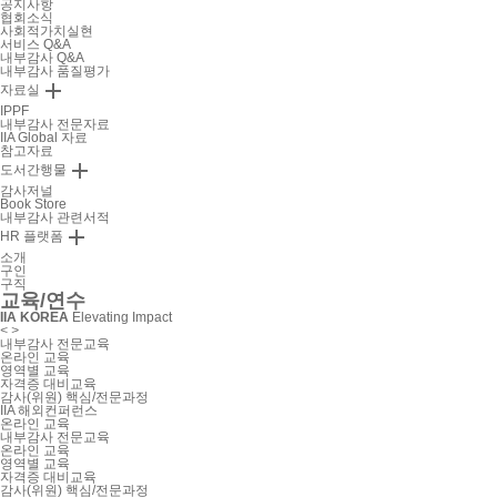
공지사항
협회소식
사회적가치실현
서비스 Q&A
내부감사 Q&A
내부감사 품질평가

자료실
IPPF
내부감사 전문자료
IIA Global 자료
참고자료

도서간행물
감사저널
Book Store
내부감사 관련서적

HR 플랫폼
소개
구인
구직
교육/연수
IIA KOREA
Elevating Impact
<
>
내부감사 전문교육
온라인 교육
영역별 교육
자격증 대비교육
감사(위원) 핵심/전문과정
IIA 해외컨퍼런스
온라인 교육
내부감사 전문교육
온라인 교육
영역별 교육
자격증 대비교육
감사(위원) 핵심/전문과정