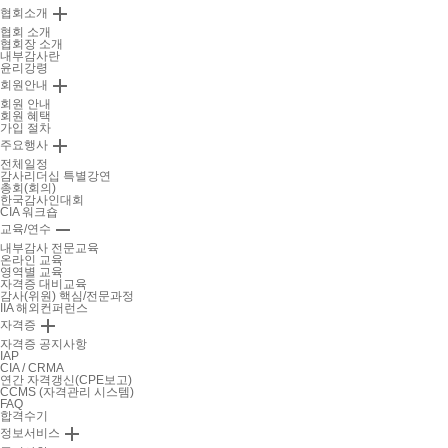

협회소개
협회 소개
협회장 소개
내부감사란
윤리강령

회원안내
회원 안내
회원 혜택
가입 절차

주요행사
전체일정
감사리더십 특별강연
총회(회의)
한국감사인대회
CIA 워크숍

교육/연수
내부감사 전문교육
온라인 교육
영역별 교육
자격증 대비교육
감사(위원) 핵심/전문과정
IIA 해외컨퍼런스

자격증
자격증 공지사항
IAP
CIA / CRMA
연간 자격갱신(CPE보고)
CCMS (자격관리 시스템)
FAQ
합격수기

정보서비스