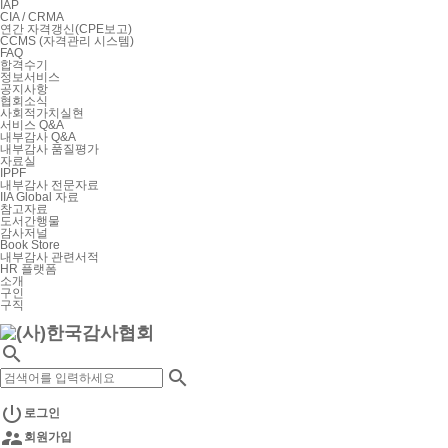
IAP
CIA / CRMA
연간 자격갱신(CPE보고)
CCMS (자격관리 시스템)
FAQ
합격수기
정보서비스
공지사항
협회소식
사회적가치실현
서비스 Q&A
내부감사 Q&A
내부감사 품질평가
자료실
IPPF
내부감사 전문자료
IIA Global 자료
참고자료
도서간행물
감사저널
Book Store
내부감사 관련서적
HR 플랫폼
소개
구인
구직



로그인

회원가입