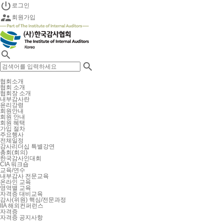

로그인

회원가입


협회소개
협회 소개
협회장 소개
내부감사란
윤리강령
회원안내
회원 안내
회원 혜택
가입 절차
주요행사
전체일정
감사리더십 특별강연
총회(회의)
한국감사인대회
CIA 워크숍
교육/연수
내부감사 전문교육
온라인 교육
영역별 교육
자격증 대비교육
감사(위원) 핵심/전문과정
IIA 해외컨퍼런스
자격증
자격증 공지사항