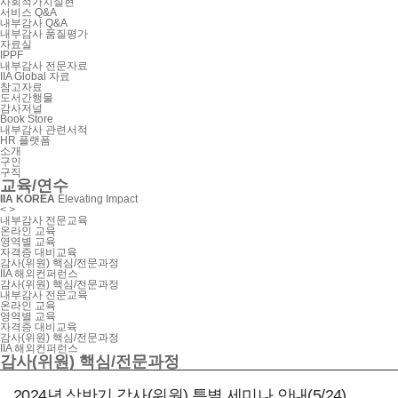
사회적가치실현
서비스 Q&A
내부감사 Q&A
내부감사 품질평가
자료실
IPPF
내부감사 전문자료
IIA Global 자료
참고자료
도서간행물
감사저널
Book Store
내부감사 관련서적
HR 플랫폼
소개
구인
구직
교육/연수
IIA KOREA
Elevating Impact
<
>
내부감사 전문교육
온라인 교육
영역별 교육
자격증 대비교육
감사(위원) 핵심/전문과정
IIA 해외컨퍼런스
감사(위원) 핵심/전문과정
내부감사 전문교육
온라인 교육
영역별 교육
자격증 대비교육
감사(위원) 핵심/전문과정
IIA 해외컨퍼런스
감사(위원) 핵심/전문과정
2024년 상반기 감사(위원) 특별 세미나 안내(5/24)