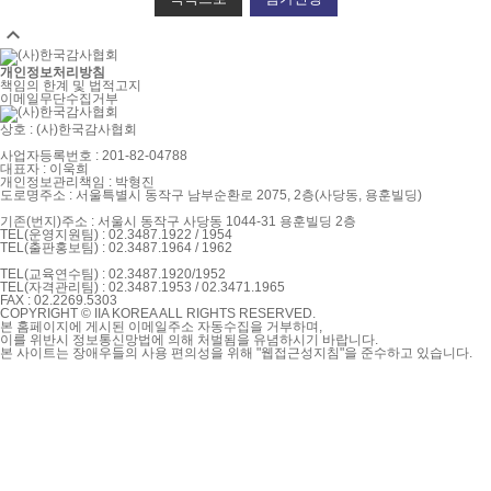

개인정보처리방침
책임의 한계 및 법적고지
이메일무단수집거부
상호 : (사)한국감사협회
사업자등록번호 : 201-82-04788
대표자 : 이욱희
개인정보관리책임 : 박형진
도로명주소 : 서울특별시 동작구 남부순환로 2075, 2층(사당동, 용훈빌딩)
기존(번지)주소 : 서울시 동작구 사당동 1044-31 용훈빌딩 2층
TEL(운영지원팀) : 02.3487.1922 / 1954
TEL(출판홍보팀) : 02.3487.1964 / 1962
TEL(교육연수팀) : 02.3487.1920/1952
TEL(자격관리팀) : 02.3487.1953 / 02.3471.1965
FAX : 02.2269.5303
COPYRIGHT © IIA KOREA ALL RIGHTS RESERVED.
본 홈페이지에 게시된 이메일주소 자동수집을 거부하며,
이를 위반시 정보통신망법에 의해 처벌됨을 유념하시기 바랍니다.
본 사이트는 장애우들의 사용 편의성을 위해 "웹접근성지침"을 준수하고 있습니다.