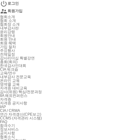

로그인

회원가입
협회소개
협회 소개
협회장 소개
내부감사란
윤리강령
회원안내
회원 안내
회원 혜택
가입 절차
주요행사
전체일정
감사리더십 특별강연
총회(회의)
한국감사인대회
CIA 워크숍
교육/연수
내부감사 전문교육
온라인 교육
영역별 교육
자격증 대비교육
감사(위원) 핵심/전문과정
IIA 해외컨퍼런스
자격증
자격증 공지사항
IAP
CIA / CRMA
연간 자격갱신(CPE보고)
CCMS (자격관리 시스템)
FAQ
합격수기
정보서비스
공지사항
협회소식