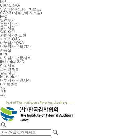
IAP
CIA / CRMA
연간 자격갱신(CPE보고)
CCMS (자격관리 시스템)
FAQ
합격수기
정보서비스
공지사항
협회소식
사회적가치실현
서비스 Q&A
내부감사 Q&A
내부감사 품질평가
자료실
IPPF
내부감사 전문자료
IIA Global 자료
참고자료
도서간행물
감사저널
Book Store
내부감사 관련서적
HR 플랫폼
소개
구인
구직

