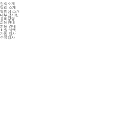
협회소개
협회 소개
협회장 소개
내부감사란
윤리강령
회원안내
회원 안내
회원 혜택
가입 절차
주요행사
전체일정
감사리더십 특별강연
총회(회의)
한국감사인대회
CIA 워크숍
교육/연수
내부감사 전문교육
온라인 교육
영역별 교육
자격증 대비교육
감사(위원) 핵심/전문과정
IIA 해외컨퍼런스
자격증
자격증 공지사항
IAP
CIA / CRMA
연간 자격갱신(CPE보고)
CCMS (자격관리 시스템)
FAQ
합격수기
정보서비스
공지사항
협회소식
사회적가치실현
서비스 Q&A
내부감사 Q&A
내부감사 품질평가