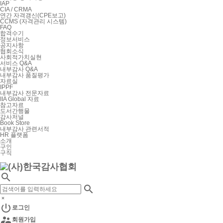
IAP
CIA / CRMA
연간 자격갱신(CPE보고)
CCMS (자격관리 시스템)
FAQ
합격수기
정보서비스
공지사항
협회소식
사회적가치실현
서비스 Q&A
내부감사 Q&A
내부감사 품질평가
자료실
IPPF
내부감사 전문자료
IIA Global 자료
참고자료
도서간행물
감사저널
Book Store
내부감사 관련서적
HR 플랫폼
소개
구인
구직



로그인

회원가입