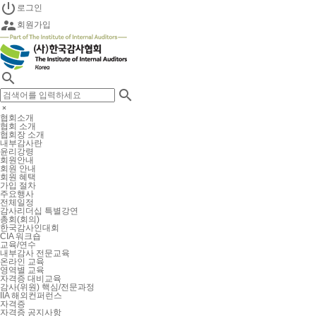

로그인

회원가입


협회소개
협회 소개
협회장 소개
내부감사란
윤리강령
회원안내
회원 안내
회원 혜택
가입 절차
주요행사
전체일정
감사리더십 특별강연
총회(회의)
한국감사인대회
CIA 워크숍
교육/연수
내부감사 전문교육
온라인 교육
영역별 교육
자격증 대비교육
감사(위원) 핵심/전문과정
IIA 해외컨퍼런스
자격증
자격증 공지사항