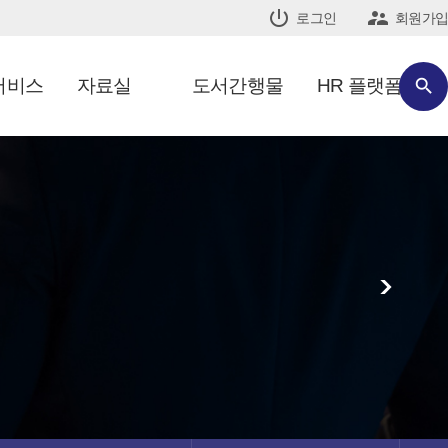


로그인
회원가입
서비스
자료실
도서간행물
HR 플랫폼

>