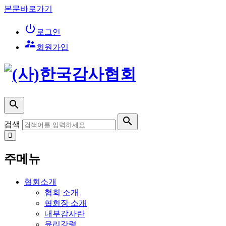
본문바로가기

로그인

회원가입


검색
주메뉴
협회소개
협회 소개
협회장 소개
내부감사란
윤리강령