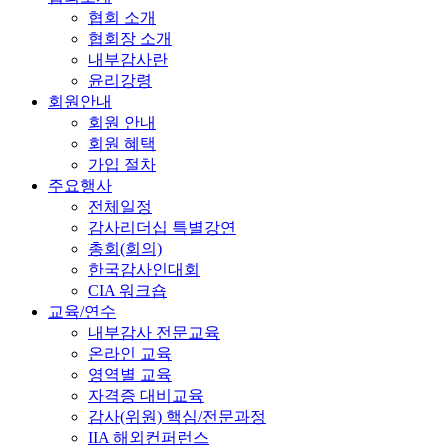
협회 소개
협회장 소개
내부감사란
윤리강령
회원안내
회원 안내
회원 혜택
가입 절차
주요행사
전체일정
감사리더십 특별강연
총회(회의)
한국감사인대회
CIA 워크숍
교육/연수
내부감사 전문교육
온라인 교육
영역별 교육
자격증 대비교육
감사(위원) 핵심/전문과정
IIA 해외컨퍼런스