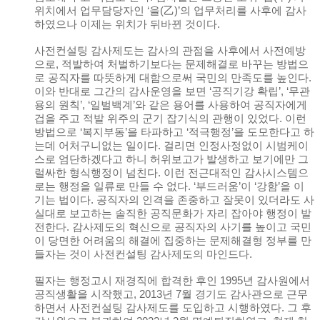
위치에서 업무담당자인 ‘을(乙)’의 업무처리를 사후에 감사
하였으나 이제는 위치가 뒤바뀐 것이다.
사전컨설팅 감사제도는 감사의 관점을 사후에서 사전예방
으로, 적발하여 처벌하기보다는 문제해결로 바꾸는 방법으
로 공직자를 따뜻하게 대함으로써 국민의 만족도를 높인다.
이와 반대로 그간의 감사운영을 보면 ‘공직기강 확립’, ‘무관
용의 원칙’, ‘일벌백계’와 같은 용어를 사용하여 공직자에게
겁을 주고 적발 위주의 군기 잡기식의 관행이 있었다. 이런
방법으로 ‘복지부동’을 타파하고 ‘적극행정’을 도모한다고 하
는데 어처구니없는 일이다. 걸리면 인정사정없이 시범케이
스로 엄단하겠다고 하니 허위보고가 발생하고 보기에만 그
럴싸한 형식행정이 넘친다. 이런 전근대적인 감사시스템으
로는 행정을 일류로 만들 수 없다. ‘부드러움’이 ‘강함’을 이
기는 법이다. 공직자의 인격을 존중하고 잘못이 있더라도 사
실대로 보고하는 솔직한 공직문화가 자리 잡아야 행정이 발
전한다. 감사제도의 혁신으로 공직자의 사기를 높이고 국민
이 당면한 어려움의 해결에 집중하는 문제해결형 정부를 만
들자는 것이 사전컨설팅 감사제도의 마인드다.
필자는 행정고시 재경직에 합격한 후인 1995년 감사원에서
공직생활을 시작했고, 2013년 7월 경기도 감사관으로 근무
하면서 사전컨설팅 감사제도를 도입하고 시행하였다. 그 후