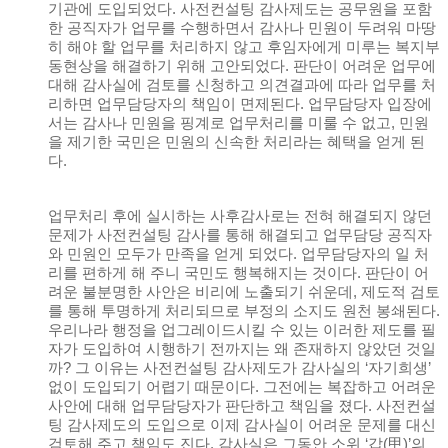
기관에 도입되었다. 사전컨설팅 감사제도는 공무원을 포함
한 공직자가 업무를 수행하면서 감사나 민원이 두려워 마땅
히 해야 할 업무를 처리하지 않고 후임자에게 미루는 복지부
동현상을 해결하기 위해 고안되었다. 판단이 어려운 업무에
대해 감사실에 검토를 신청하고 의견결과에 따라 업무를 처
리하면 업무담당자의 책임이 면제된다. 업무담당자 입장에
서는 감사나 민원을 핑계로 업무처리를 미룰 수 없고, 민원
을 제기한 국민은 민원의 신속한 처리라는 혜택을 얻게 된
다.
업무처리 후에 실시하는 사후감사로는 전혀 해결되지 않던
문제가 사전컨설팅 감사를 통해 해결되고 업무담당 공직자
와 민원인 모두가 만족을 얻게 되었다. 업무담당자의 일 처
리를 편하게 해 주니 국민도 행복해지는 것이다. 판단이 어
려운 불분명한 사안은 비리에 노출되기 쉬운데, 제도적 검토
를 통해 투명하게 처리되므로 부정의 소지도 원천 봉쇄된다.
우리나라 행정을 업그레이드시킬 수 있는 이러한 제도를 필
자가 도입하여 시행하기 전까지는 왜 존재하지 않았던 것일
까? 그 이유는 사전컨설팅 감사제도가 감사실의 ‘자기희생’
없이 도입되기 어렵기 때문이다. 그전에는 복잡하고 어려운
사안에 대해 업무담당자가 판단하고 책임을 졌다. 사전컨설
팅 감사제도의 도입으로 이제 감사실이 어려운 문제를 대신
검토해 주고 책임도 진다. 감사실은 그동안 소위 ‘갑(甲)’의