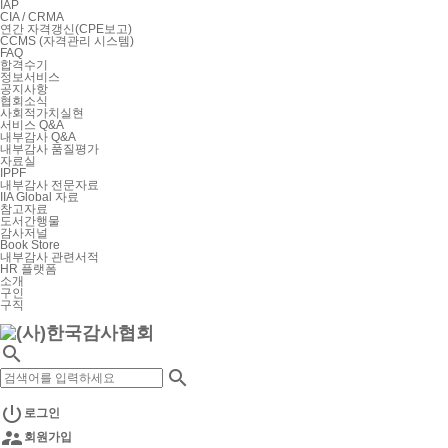
IAP
CIA / CRMA
연간 자격갱신(CPE보고)
CCMS (자격관리 시스템)
FAQ
합격수기
정보서비스
공지사항
협회소식
사회적가치실현
서비스 Q&A
내부감사 Q&A
내부감사 품질평가
자료실
IPPF
내부감사 전문자료
IIA Global 자료
참고자료
도서간행물
감사저널
Book Store
내부감사 관련서적
HR 플랫폼
소개
구인
구직



로그인

회원가입