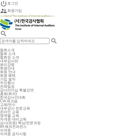

로그인

회원가입


협회소개
협회 소개
협회장 소개
내부감사란
윤리강령
회원안내
회원 안내
회원 혜택
가입 절차
주요행사
전체일정
감사리더십 특별강연
총회(회의)
한국감사인대회
CIA 워크숍
교육/연수
내부감사 전문교육
온라인 교육
영역별 교육
자격증 대비교육
감사(위원) 핵심/전문과정
IIA 해외컨퍼런스
자격증
자격증 공지사항