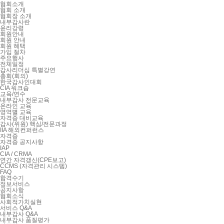
협회소개
협회 소개
협회장 소개
내부감사란
윤리강령
회원안내
회원 안내
회원 혜택
가입 절차
주요행사
전체일정
감사리더십 특별강연
총회(회의)
한국감사인대회
CIA 워크숍
교육/연수
내부감사 전문교육
온라인 교육
영역별 교육
자격증 대비교육
감사(위원) 핵심/전문과정
IIA 해외컨퍼런스
자격증
자격증 공지사항
IAP
CIA / CRMA
연간 자격갱신(CPE보고)
CCMS (자격관리 시스템)
FAQ
합격수기
정보서비스
공지사항
협회소식
사회적가치실현
서비스 Q&A
내부감사 Q&A
내부감사 품질평가