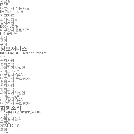
자료실
IPPF
내부감사 전문자료
IIA Global 자료
참고자료
도서간행물
감사저널
Book Store
내부감사 관련서적
HR 플랫폼
소개
구인
구직
정보서비스
IIA KOREA
Elevating Impact
<
>
공지사항
협회소식
사회적가치실현
서비스 Q&A
내부감사 Q&A
내부감사 품질평가
협회소식
공지사항
협회소식
사회적가치실현
서비스 Q&A
내부감사 Q&A
내부감사 품질평가
협회소식
뉴스레터 24년 12월호_Vol.93
작성자
한국감사협회
등록일
2024-12-10
조회수
1,775