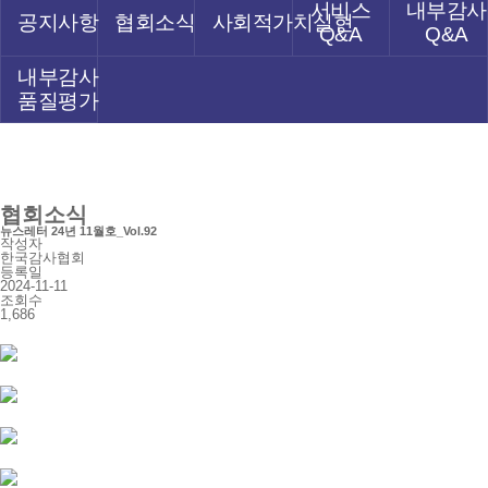
서비스
내부감사
공지사항
협회소식
사회적가치실현
Q&A
Q&A
내부감사
품질평가
협회소식
뉴스레터 24년 11월호_Vol.92
작성자
한국감사협회
등록일
2024-11-11
조회수
1,686