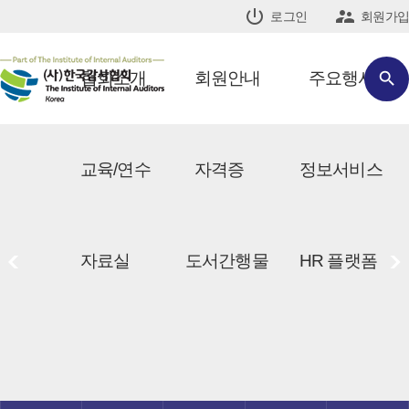


로그인
회원가입
협회소개
회원안내
주요행사

교육/연수
자격증
정보서비스
<
>
자료실
도서간행물
HR 플랫폼