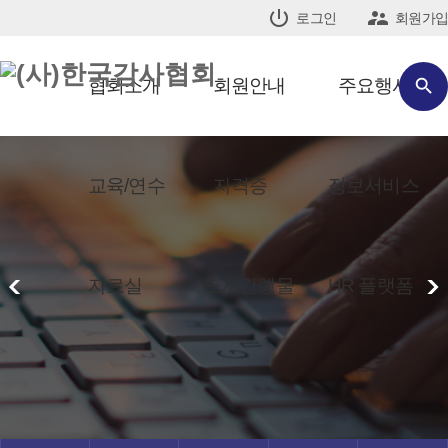


로그인
회원가입
협회소개
회원안내
주요행사

교육/연수
자격증
정보서비스
<
>
자료실
도서간행물
HR 플랫폼