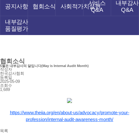
서비스
내부감사
공지사항
협회소식
사회적가치실현
Q&A
Q&A
내부감사
품질평가
협회소식
5월은 내부감사의 달입니다(May is Internal Audit Month)
작성자
한국감사협회
등록일
2025-05-09
조회수
1,689
https://www.theiia.org/en/about-us/advocacy/promote-your-
profession/internal-audit-awareness-month/
목록